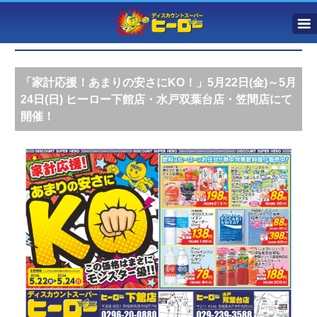
「家計応援！あまりの安さにKO！」5月22日(金)～5月
24日(日) ヒーロー下館店・水戸双葉台店・笠間店にて
開催！