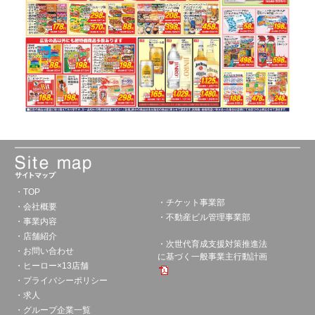
・TOP
・チケット事業部
・会社概要
・不動産ビル管理事業部
・事業内容
・店舗紹介
・次世代育成支援対策推進法
・お問い合わせ
に基づく一般事業主行動計画
・ヒーロー×13店舗
・プライバシーポリシー
・求人
・グループ企業一覧